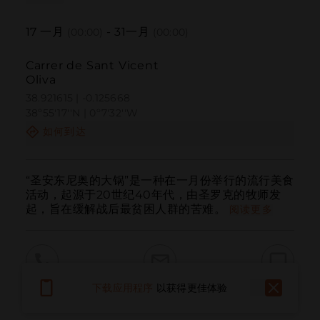
17
一月
-
31
一月
(00:00)
(00:00)
Carrer de Sant Vicent
Oliva
38.921615 | -0.125668
38º55'17''N | 0º7'32''W
如何到达
“圣安东尼奥的大锅”是一种在一月份举行的流行美食
活动，起源于20世纪40年代，由圣罗克的牧师发
起，旨在缓解战后最贫困人群的苦难。
阅读更多
下载应用程序
以获得更佳体验
呼叫
电子邮件
网站