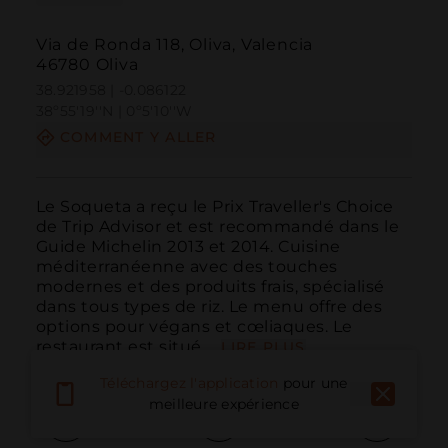
Via de Ronda 118, Oliva, Valencia
46780 Oliva
38.921958 | -0.086122
38º55'19''N | 0º5'10''W
COMMENT Y ALLER
Le Soqueta a reçu le Prix Traveller's Choice 
de Trip Advisor et est recommandé dans le 
Guide Michelin 2013 et 2014. Cuisine 
méditerranéenne avec des touches 
modernes et des produits frais, spécialisé 
dans tous types de riz. Le menu offre des 
options pour végans et cœliaques. Le 
restaurant est situé ...
LIRE PLUS
Téléchargez l'application
pour une
meilleure expérience