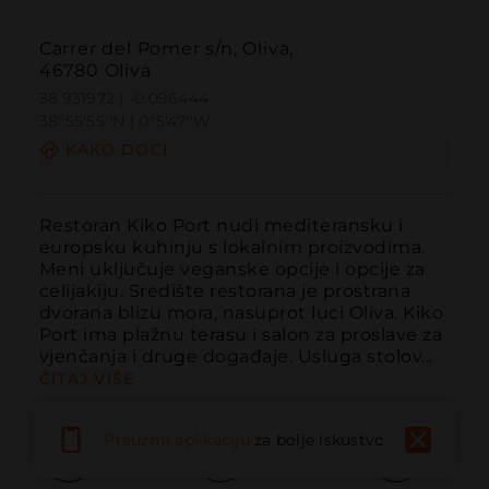
Carrer del Pomer s/n, Oliva,
46780 Oliva
38.931972 | -0.096444
38º55'55''N | 0º5'47''W
KAKO DOĆI
Restoran Kiko Port nudi mediteransku i 
europsku kuhinju s lokalnim proizvodima. 
Meni uključuje veganske opcije i opcije za 
celijakiju. Središte restorana je prostrana 
dvorana blizu mora, nasuprot luci Oliva. Kiko 
Port ima plažnu terasu i salon za proslave za 
vjenčanja i druge događaje. Usluga stolov...
ČITAJ VIŠE
Preuzmi aplikaciju
za bolje iskustvo