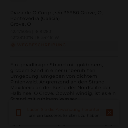
Praza de O Corgo, s/n 36980 Grove, O,
Pontevedra (Galicia)
Grove, O
42.475056 | -8.912831
42º28'30''N | 8º54'46''W
WEGBESCHREIBUNG
Ein geradliniger Strand mit goldenem, 
grobem Sand in einer unberührten 
Umgebung, umgeben von dichtem 
Pinienwald. Angrenzend an den Strand 
Mexiloeira an der Küste der Nordseite der 
Halbinsel O Grove. Obwohl windig, ist es ein 
Strand mit ruhigem Wasser.
Laden Sie die Anwendung herunter,
um ein besseres Erlebnis zu haben