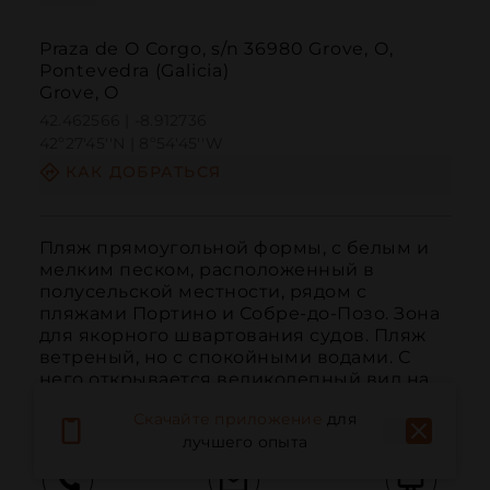
Praza de O Corgo, s/n 36980 Grove, O,
Pontevedra (Galicia)
Grove, O
42.462566 | -8.912736
42º27'45''N | 8º54'45''W
КАК ДОБРАТЬСЯ
Пляж прямоугольной формы, с белым и 
мелким песком, расположенный в 
полусельской местности, рядом с 
пляжами Портино и Собре-до-Позо. Зона 
для якорного швартования судов. Пляж 
ветреный, но с спокойными водами. С 
него открывается великолепный вид на 
остров Онс.
Скачайте приложение
для
лучшего опыта