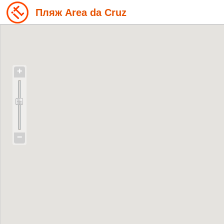
Пляж Area da Cruz
+
−