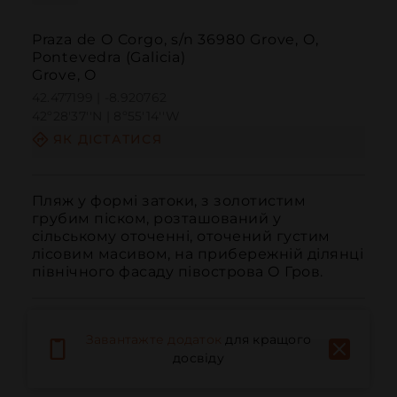
Praza de O Corgo, s/n 36980 Grove, O,
Pontevedra (Galicia)
Grove, O
42.477199 | -8.920762
42º28'37''N | 8º55'14''W
ЯК ДІСТАТИСЯ
Пляж у формі затоки, з золотистим 
грубим піском, розташований у 
сільському оточенні, оточений густим 
лісовим масивом, на прибережній ділянці 
північного фасаду півострова О Гров.
Завантажте додаток
для кращого
досвіду
Дзвонити
Електронна пошта
Веб-сайт