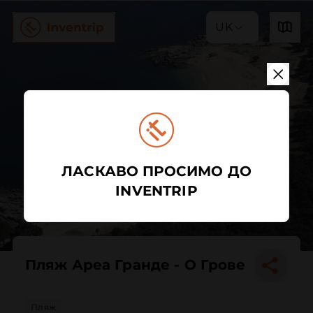
UK
ЛАСКАВО ПРОСИМО ДО
INVENTRIP
Пляж Ареа Гранде - О Грове
Пляж