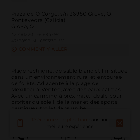
Praza de O Corgo, s/n 36980 Grove, O,
Pontevedra (Galicia)
Grove, O
42.481220 | -8.894294
42º28'52''N | 8º53'39''W
COMMENT Y ALLER
Plage rectiligne, de sable blanc et fin, située 
dans un environnement rural et entourée 
de forêts. Adjacente à la plage de 
Mexilloeira. Ventée, avec des eaux calmes. 
Avec un camping à proximité. Idéale pour 
profiter du soleil, de la mer et des sports 
nautiques (voile) dans un bel 
environnement natur...
LIRE PLUS
Téléchargez l'application
pour une
meilleure expérience