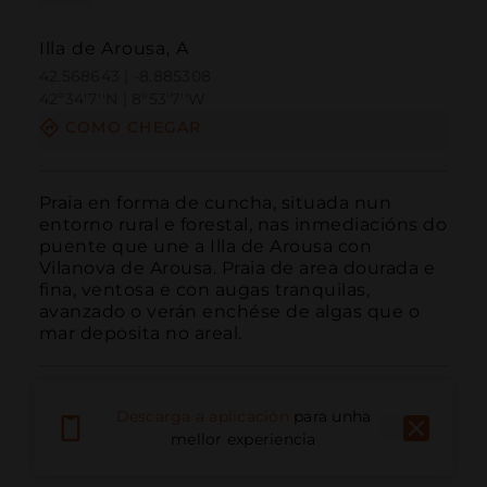
Illa de Arousa, A
42.568643 | -8.885308
42º34'7''N | 8º53'7''W
COMO CHEGAR
Praia en forma de cuncha, situada nun 
entorno rural e forestal, nas inmediacións do 
puente que une a Illa de Arousa con 
Vilanova de Arousa. Praia de area dourada e 
fina, ventosa e con augas tranquilas, 
avanzado o verán enchése de algas que o 
mar deposita no areal.
Descarga a aplicación
para unha
mellor experiencia
Chamar
Correo electrónico
Sitio web