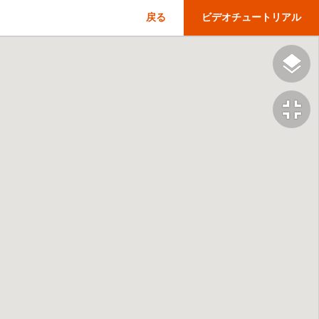
戻る
ビデオチュートリアル
fullscreen_exit