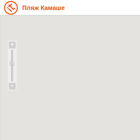
Пляж Камаше
+
−