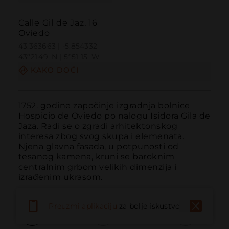
Calle Gil de Jaz, 16
Oviedo
43.363663 | -5.854332
43º21'49''N | 5º51'15''W
KAKO DOĆI
1752. godine započinje izgradnja bolnice 
Hospicio de Oviedo po nalogu Isidora Gila de 
Jaza. Radi se o zgradi arhitektonskog 
interesa zbog svog skupa i elemenata. 
Njena glavna fasada, u potpunosti od 
tesanog kamena, kruni se baroknim 
centralnim grbom velikih dimenzija i 
izrađenim ukrasom.
Preuzmi aplikaciju
za bolje iskustvo