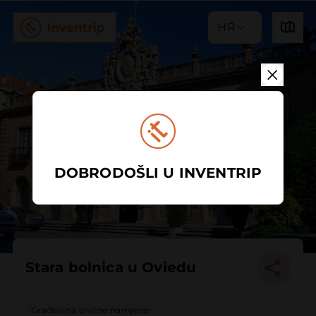
HR
DOBRODOŠLI U INVENTRIP
Stara bolnica u Oviedu
Građevina civilne namjene