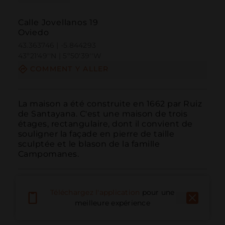
Calle Jovellanos 19
Oviedo
43.363746 | -5.844293
43º21'49''N | 5º50'39''W
COMMENT Y ALLER
La maison a été construite en 1662 par Ruiz 
de Santayana. C'est une maison de trois 
étages, rectangulaire, dont il convient de 
souligner la façade en pierre de taille 
sculptée et le blason de la famille 
Campomanes.
Téléchargez l'application
pour une
meilleure expérience
Appeler
E-mail
Site Web