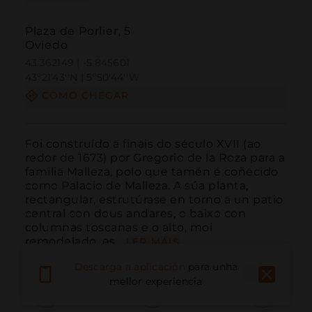
Plaza de Porlier, 5
Oviedo
43.362149 | -5.845601
43º21'43''N | 5º50'44''W
COMO CHEGAR
Foi construído a finais do século XVII (ao 
redor de 1673) por Gregorio de la Roza para a 
familia Malleza, polo que tamén é coñecido 
como Palacio de Malleza. A súa planta, 
rectangular, estrutúrase en torno a un patio 
central con dous andares, o baixo con 
columnas toscanas e o alto, moi 
remodelado, es...
LER MÁIS
Descarga a aplicación
para unha
mellor experiencia