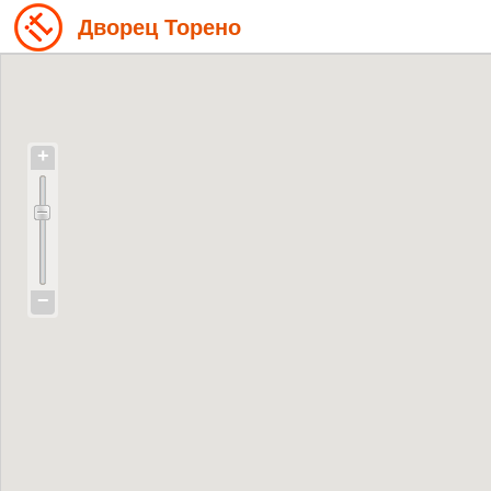
Дворец Торено
+
−