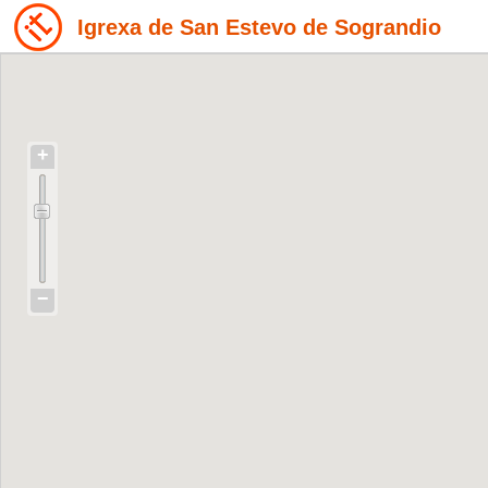
Igrexa de San Estevo de Sograndio
+
−