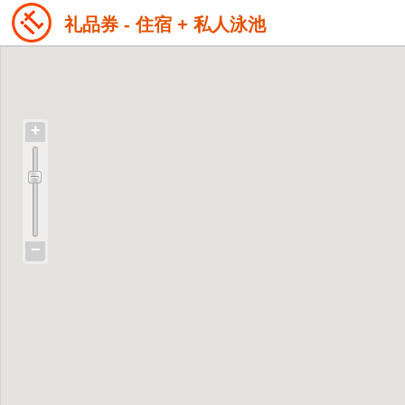
礼品券 - 住宿 + 私人泳池
+
−