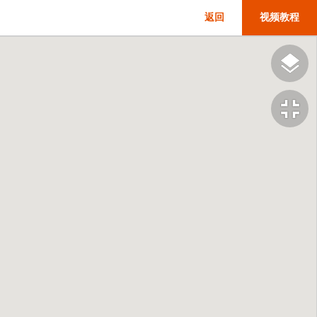
返回
视频教程
fullscreen_exit