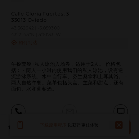
Calle Gloria Fuertes, 3
33013 Oviedo
43.362642 | -5.859300
43º21'45''N | 5º51'33''W
如何到达
午餐套餐+私人泳池入场券，适用于2人。 价格包
括： - 两人一小时内使用我们的私人泳池，设有逆
流游泳系统、水中自行车、芬兰桑拿和土耳其浴。 - 
两人自然午餐。菜单包括头盘、主菜和甜点，还有
面包、水和葡萄酒。
呼叫
电子邮件
网站
预订
下载应用程序
以获得更佳体验
预订地点
现在