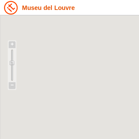
Museu del Louvre
+
−