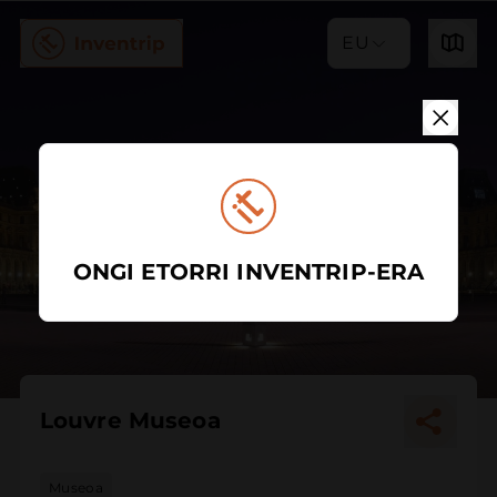
EU
ONGI ETORRI INVENTRIP-ERA
Louvre Museoa
Museoa