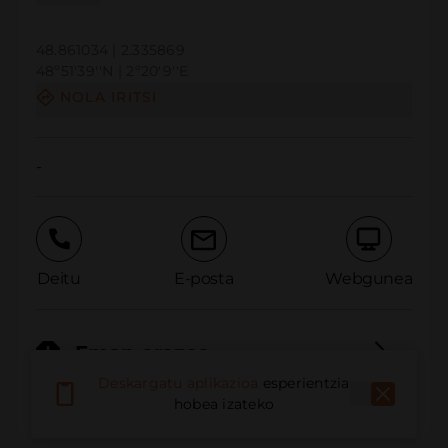
48.861034 | 2.335869
48º51'39''N | 2º20'9''E
NOLA IRITSI
-
Deitu
E-posta
Webgunea
Eman arazoa
Deskargatu aplikazioa
esperientzia
hobea izateko