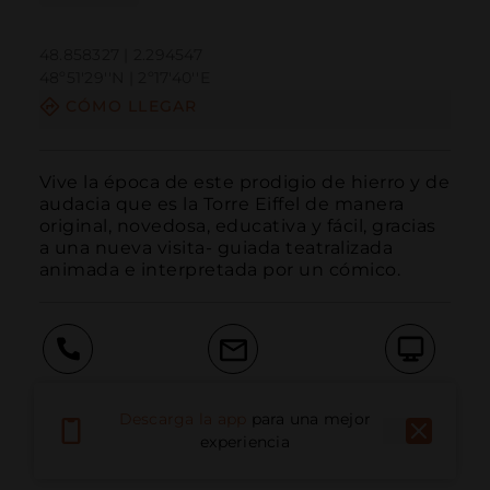
48.858327 | 2.294547
48º51'29''N | 2º17'40''E
CÓMO LLEGAR
Vive la época de este prodigio de hierro y de 
audacia que es la Torre Eiffel de manera 
original, novedosa, educativa y fácil, gracias 
a una nueva visita- guiada teatralizada 
animada e interpretada por un cómico.
Llamar
Email
Sitio Web
Descarga la app
para una mejor
experiencia
Información Adicional