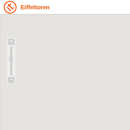
Eiffeltoren
+
−