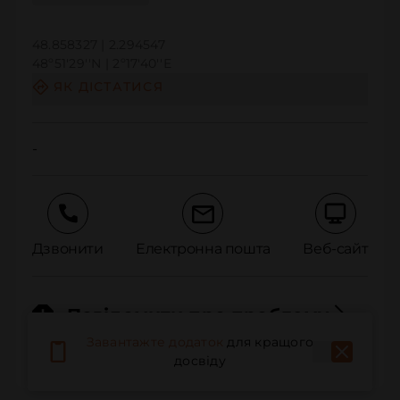
48.858327 | 2.294547
48º51'29''N | 2º17'40''E
ЯК ДІСТАТИСЯ
-
Дзвонити
Електронна пошта
Веб-сайт
Повідомити про проблему
Завантажте додаток
для кращого
досвіду