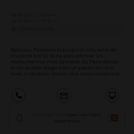
48.860621 | 2.294344
48º51'38''N | 2º17'39''E
CÓMO LLEGAR
Bateaux Parisiens le propone una serie de 
cruceros por el Sena para admirar los 
monumentos más famosos de París desde 
el río: puede elegir solo un paseo de una 
hora, o también incluir una cena romántica.
Llamar
Email
Sitio Web
Descarga la app
para una mejor
experiencia
Información Adicional