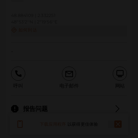
48.884109 | 2.332251
48º53'2''N | 2º19'56''E
如何到达
-
呼叫
电子邮件
网站
报告问题
下载应用程序
以获得更佳体验