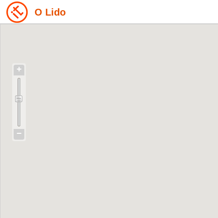
O Lido
+
−