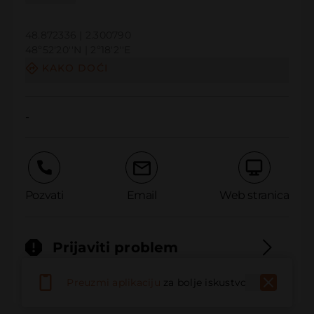
48.872336 | 2.300790
48º52'20''N | 2º18'2''E
KAKO DOĆI
-
Pozvati
Email
Web stranica
Prijaviti problem
Preuzmi aplikaciju
za bolje iskustvo