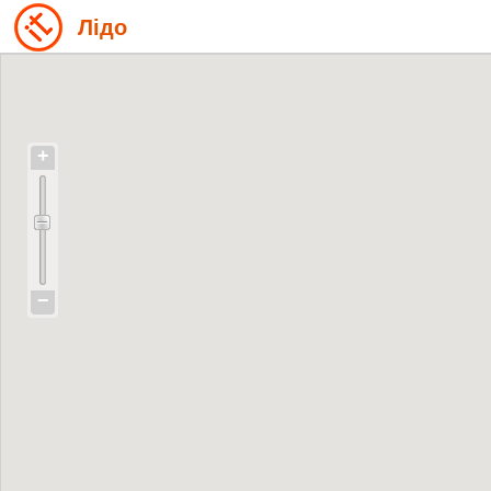
Лідо
+
−