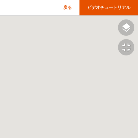
戻る
ビデオチュートリアル
fullscreen_exit