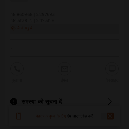
48.860968 | 2.297693
48º51'39''N | 2º17'51''E
कैसे पहुंचें
-
बुलाना
ईमेल
वेबसाइट
समस्या की सूचना दें
बेहतर अनुभव के लिए
ऐप डाउनलोड करें