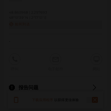
48.860968 | 2.297693
48º51'39''N | 2º17'51''E
如何到达
-
呼叫
电子邮件
网站
报告问题
下载应用程序
以获得更佳体验