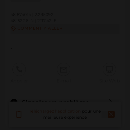
48.874014 | 2.295092
48º52'26''N | 2º17'42''E
COMMENT Y ALLER
-
Appeler
E-mail
Site Web
Signaler un problème
Téléchargez l'application
pour une
meilleure expérience