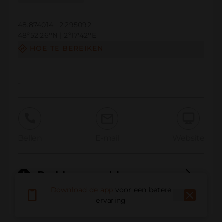
48.874014 | 2.295092
48º52'26''N | 2º17'42''E
HOE TE BEREIKEN
-
Bellen
E-mail
Website
Probleem melden
Download de app
voor een betere
ervaring