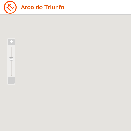
Arco do Triunfo
+
−