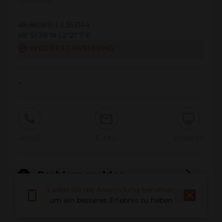
48.860651 | 2.352144
48º51'38''N | 2º21'7''E
WEGBESCHREIBUNG
-
Anruf
E-Mail
Website
Problem melden
Laden Sie die Anwendung herunter,
um ein besseres Erlebnis zu haben