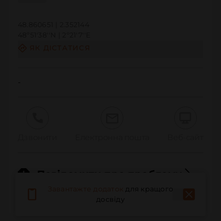
48.860651 | 2.352144
48º51'38''N | 2º21'7''E
ЯК ДІСТАТИСЯ
-
Дзвонити
Електронна пошта
Веб-сайт
Повідомити про проблему
Завантажте додаток
для кращого
досвіду