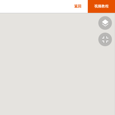
返回
视频教程
fullscreen_exit