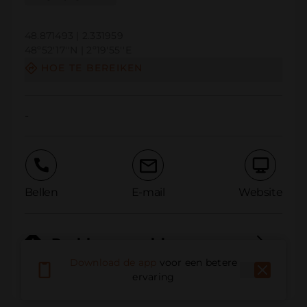
48.871493 | 2.331959
48º52'17''N | 2º19'55''E
HOE TE BEREIKEN
-
Bellen
E-mail
Website
Probleem melden
Download de app
voor een betere
ervaring