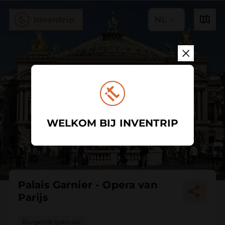
NL
WELKOM BIJ INVENTRIP
Palais Garnier - Opera van
Parijs
Burgerlijk gebouw