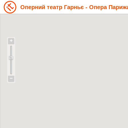
Оперний театр Гарньє - Опера Париж
+
−