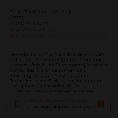
Finca Fundición de Coviella
Parres
43.388041 | -5.180173
43º23'16''N | 5º10'48''W
WEGBESCHREIBUNG
Die Aktivität besteht aus dem Besuch einer 
Höhle, ausgestattet mit dem notwendigen 
Material (Karbid und Stirnlampen), begleitet 
von Guides, die Anweisungen und 
Erklärungen zu den verschiedenen 
Formationen wie Stalaktiten, Stalagmiten 
usw. geben. Es handelt sich um 
Einsteigerhöhlen mit einem einfache...
WEITER LESEN
Laden Sie die Anwendung herunter,
JETZT
um ein besseres Erlebnis zu haben
BOOK PLACE
BUCHEN