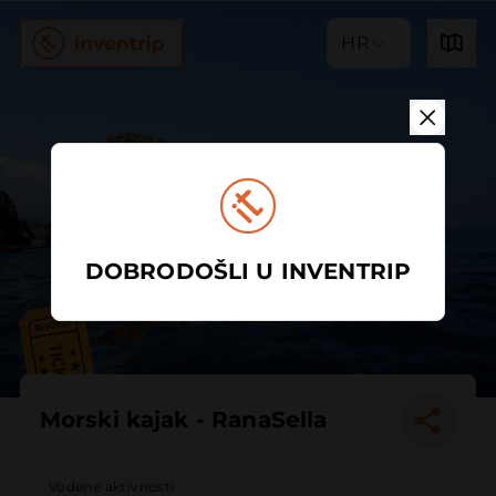
HR
DOBRODOŠLI U INVENTRIP
Morski kajak - RanaSella
Vodene aktivnosti