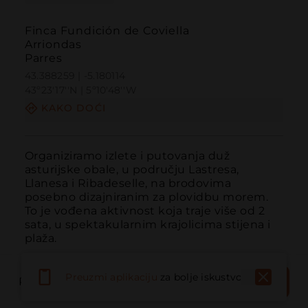
Finca Fundición de Coviella
Arriondas
Parres
43.388259 | -5.180114
43º23'17''N | 5º10'48''W
KAKO DOĆI
Organiziramo izlete i putovanja duž 
asturijske obale, u području Lastresa, 
Llanesa i Ribadeselle, na brodovima 
posebno dizajniranim za plovidbu morem. 
To je vođena aktivnost koja traje više od 2 
sata, u spektakularnim krajolicima stijena i 
plaža.
REZERVIRAJ
Preuzmi aplikaciju
za bolje iskustvo
REZERVIRAJ MJESTO
SADA