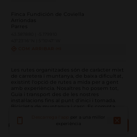
Finca Fundición de Coviella
Arriondas
Parres
43.387880 | -5.179910
43º23'16''N | 5º10'47''W
COM ARRIBAR-HI
Les rutes organitzades són de caràcter mixt 
de carretera i muntanya, de baixa dificultat, 
existint l'opció de rutes a mida per a gent 
amb experiència. Nosaltres ho posem tot, 
Guia i transport des de les nostres 
instal·lacions fins al punt d'inici i tornada. 
Bicicleta de muntanya i casc. Es compta 
am...
LLEGIR MÉS
Descarrega l'app
per a una millor
RESERVAR
experiència
RESERVA EL LLOC
ARA