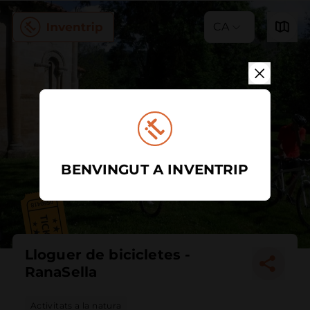
CA
BENVINGUT A INVENTRIP
Lloguer de bicicletes -
RanaSella
Activitats a la natura