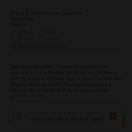
Finca Fundición de Coviella
Arriondas
Parres
43.387880 | -5.179910
43º23'16''N | 5º10'47''W
WEGBESCHREIBUNG
Die organisierten Touren sind gemischt, 
sowohl auf der Straße als auch im Gelände, 
mit geringem Schwierigkeitsgrad, wobei die 
Möglichkeit besteht, maßgeschneiderte 
Touren für erfahrene Fahrer anzubieten.
WEITER LESEN
Laden Sie die Anwendung herunter,
JETZT
um ein besseres Erlebnis zu haben
BOOK PLACE
BUCHEN
Anruf
E-Mail
Website