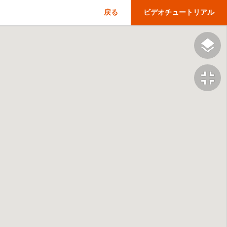
戻る
ビデオチュートリアル
fullscreen_exit