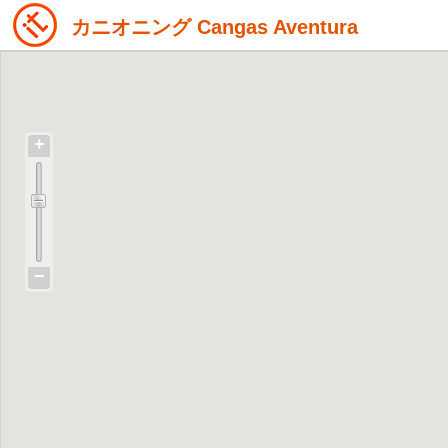
カニオニング Cangas Aventura
+
−