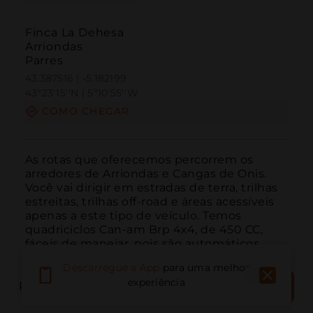
Finca La Dehesa
Arriondas
Parres
43.387516 | -5.182199
43º23'15''N | 5º10'55''W
COMO CHEGAR
As rotas que oferecemos percorrem os 
arredores de Arriondas e Cangas de Onis. 
Você vai dirigir em estradas de terra, trilhas 
estreitas, trilhas off-road e áreas acessíveis 
apenas a este tipo de veículo. Temos 
quadriciclos Can-am Brp 4x4, de 450 CC, 
fáceis de manejar, pois são automáticos 
com direção...
LEIA MAIS
Descarregue a App
para uma melhor
RESERVAR
experiência
RESERVAR LOCAL
AGORA