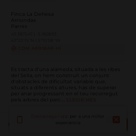
Finca La Dehesa
Arriondas
Parres
43.387547 | -5.182893
43º23'15''N | 5º10'58''W
COM ARRIBAR-HI
Es tracta d'una alameda, situada a les ribes 
del Sella, on hem construït un conjunt 
d'obstacles de dificultat variable que, 
situats a diferents altures, has de superar 
per anar progressant en el teu recorregut 
pels arbres del parc....
LLEGIR MÉS
Descarrega l'app
per a una millor
RESERVAR
experiència
RESERVA EL LLOC
ARA
Trucar
Email
Lloc Web