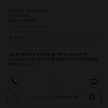
C/ Pozo Barreño B2
Arriondas
33540 Parres
43.377848 | -5.181882
43º22'40''N | 5º10'54''W
कैसे पहुंचें
यदि आप कैलेंडर के माध्यम से बुक नहीं कर सकते तो हमें 
636258943 पर कॉल करें, हो सकता है हमारे पास कोई खाली 
स्थान हो ;)
और पढ़ें
बुलाना
ईमेल
वेबसाइट
अभी
बेहतर अनुभव के लिए
ऐप डाउनलोड करें
स्थान आरक्षित करें
बुक करें