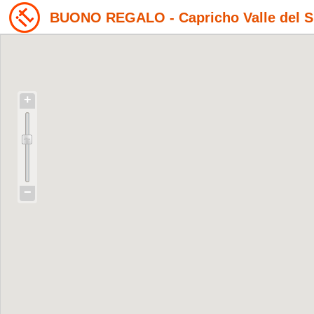
BUONO REGALO - Capricho Valle del 
+
−