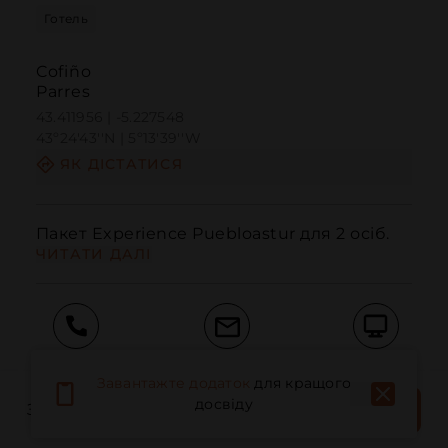
Готель
Cofiño
Parres
43.411956 | -5.227548
43º24'43''N | 5º13'39''W
ЯК ДІСТАТИСЯ
Пакет Experience Puebloastur для 2 осіб.
ЧИТАТИ ДАЛІ
Дзвонити
Електронна пошта
Веб-сайт
Завантажте додаток
для кращого
ЗАБРОНЮВАТИ
досвіду
ЗАБРОНЮЙТЕ МІСЦЕ
ЗАРАЗ
Повідомити про проблему