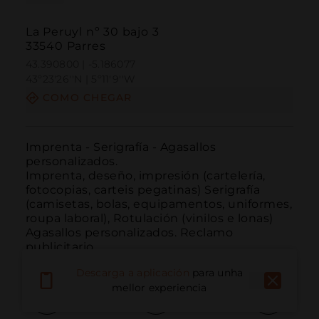
La Peruyl nº 30 bajo 3
33540 Parres
43.390800 | -5.186077
43º23'26''N | 5º11'9''W
COMO CHEGAR
Imprenta - Serigrafía - Agasallos 
personalizados.

Imprenta, deseño, impresión (cartelería, 
fotocopias, carteis pegatinas) Serigrafía 
(camisetas, bolas, equipamentos, uniformes, 
roupa laboral), Rotulación (vinilos e lonas) 
Agasallos personalizados. Reclamo 
publicitario.
Descarga a aplicación
para unha
mellor experiencia